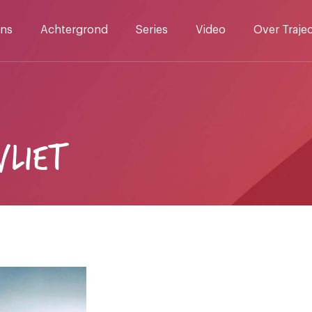
ns
Achtergrond
Series
Video
Over Traje
VLIET