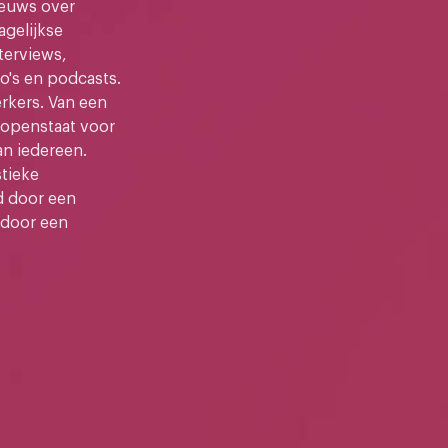
ieuws over
gelijkse
terviews,
o's en podcasts.
kers. Van een
e openstaat voor
an iedereen.
stieke
d door een
 door een