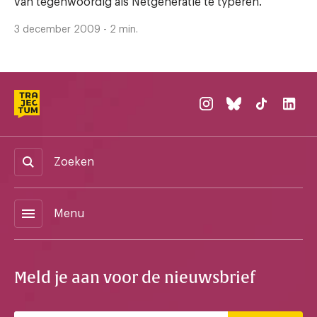
van tegenwoordig als Netgeneratie te typeren.
3 december 2009 - 2 min.
Zoeken
menu
Menu
Meld je aan voor de nieuwsbrief