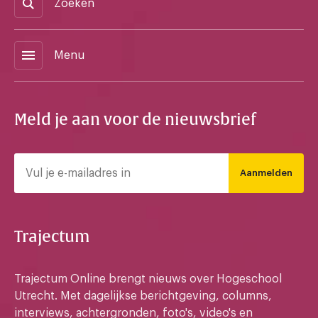
Zoeken
menu
Menu
Meld je aan voor de nieuwsbrief
Aanmelden
Trajectum
Trajectum Online brengt nieuws over Hogeschool
Utrecht. Met dagelijkse berichtgeving, columns,
interviews, achtergronden, foto's, video's en