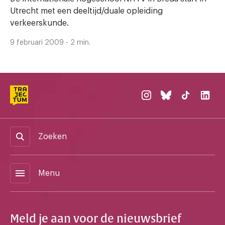
Utrecht met een deeltijd/duale opleiding
verkeerskunde.
9 februari 2009 - 2 min.
Zoeken
menu
Menu
Meld je aan voor de nieuwsbrief