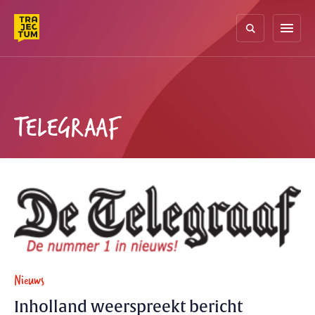
Skip
to
menu
content
TELEGRAAF
Nieuws
Inholland weerspreekt bericht