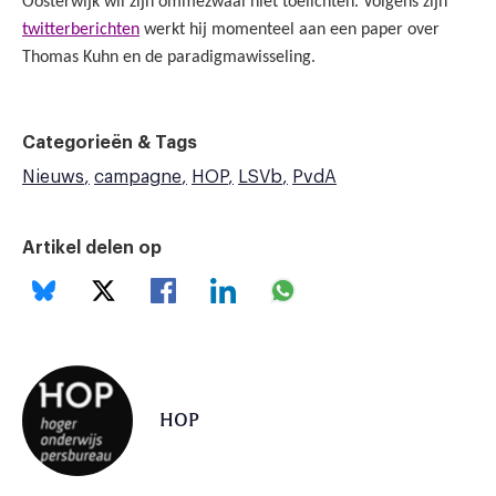
Oosterwijk wil zijn ommezwaai niet toelichten. Volgens zijn
twitterberichten
werkt hij momenteel aan een paper over
Thomas Kuhn en de paradigmawisseling.
Categorieën & Tags
Nieuws
campagne
HOP
LSVb
PvdA
Artikel delen op
HOP