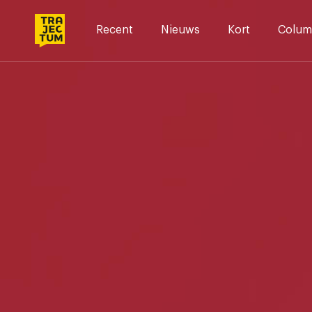
Skip
to
Recent
Nieuws
Kort
Colum
content