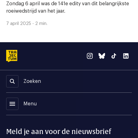
Zondag 6 april was de 141e edity van dit belangrijkste
roeiwedstrijd van het jaar.
7 april 2025 - 2 min.
Zoeken
menu
Menu
Meld je aan voor de nieuwsbrief