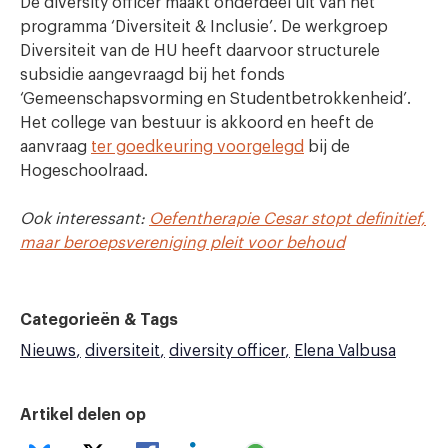
De diversity officer maakt onderdeel uit van het
programma ‘Diversiteit & Inclusie’. De werkgroep
Diversiteit van de HU heeft daarvoor structurele
subsidie aangevraagd bij het fonds
‘Gemeenschapsvorming en Studentbetrokkenheid’.
Het college van bestuur is akkoord en heeft de
aanvraag
ter goedkeuring voorgelegd
bij de
Hogeschoolraad.
Ook interessant:
Oefentherapie Cesar stopt definitief,
maar beroepsvereniging pleit voor behoud
Categorieën & Tags
Nieuws
diversiteit
diversity officer
Elena Valbusa
Artikel delen op