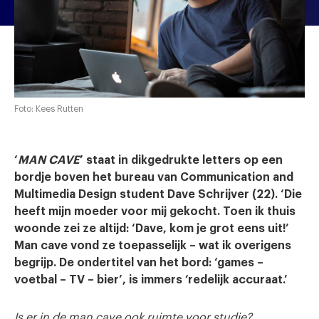
Foto: Kees Rutten
‘
MAN CAVE
’ staat in dikgedrukte letters op een
bordje boven het bureau van Communication and
Multimedia Design student Dave Schrijver (22). ‘Die
heeft mijn moeder voor mij gekocht. Toen ik thuis
woonde zei ze altijd: ‘Dave, kom je grot eens uit!’
Man cave vond ze toepasselijk – wat ik overigens
begrijp. De ondertitel van het bord: ‘games –
voetbal – TV – bier’, is immers ‘redelijk accuraat.’
Is er in de man cave ook ruimte voor studie?