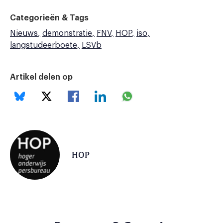
Categorieën & Tags
Nieuws
demonstratie
FNV
HOP
iso
langstudeerboete
LSVb
Artikel delen op
HOP