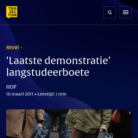
Skip
to
menu
content
NIEUWS
‘Laatste demonstratie’
langstudeerboete
HOP
16 maart 2011 • Leestijd: 1 min