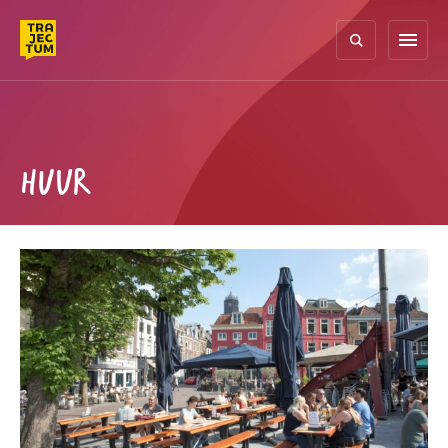
Skip
to
menu
content
HUUR