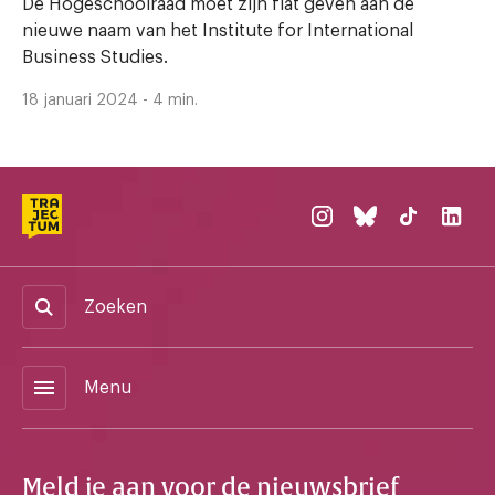
De Hogeschoolraad moet zijn fiat geven aan de
nieuwe naam van het Institute for International
Business Studies.
18 januari 2024 - 4 min.
Zoeken
menu
Menu
Meld je aan voor de nieuwsbrief