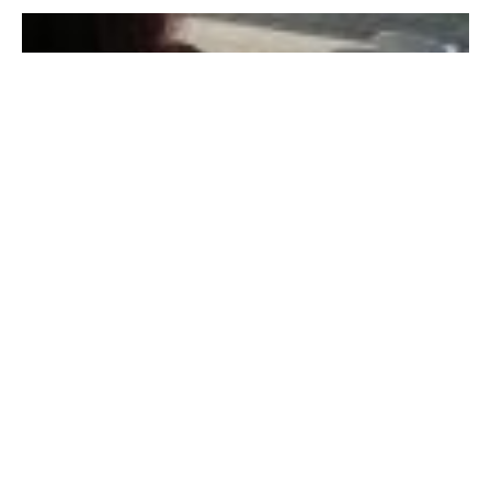
Nieuws
Landsadvocaat: deeltijdopleidingen
bestaan niet