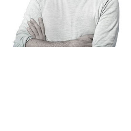
Columns
Thank you so much
Remko van Broekhoven, docent journalistiek en bijna
gepromoveerd, dankt managers en studenten.
19 april 2016 - 2 min.