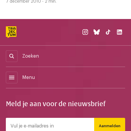
7 december 2010 - 2 min.
Zoeken
menu
Menu
Meld je aan voor de nieuwsbrief
Aanmelden