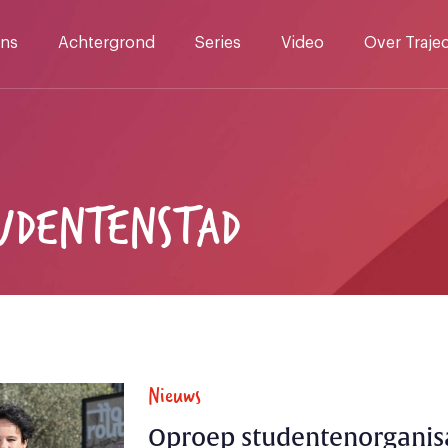
ns
Achtergrond
Series
Video
Over Traje
UDENTENSTAD
Nieuws
Oproep studentenorganisa