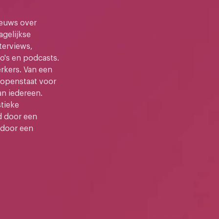
ieuws over
gelijkse
terviews,
o's en podcasts.
kers. Van een
e openstaat voor
an iedereen.
stieke
d door een
 door een