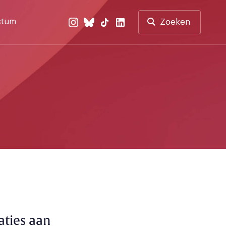
ctum
Zoeken
ties aan