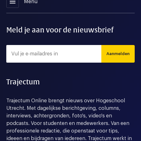
menu
Menu
Meld je aan voor de nieuwsbrief
Aanmelden
Trajectum
Trajectum Online brengt nieuws over Hogeschool
Utrecht. Met dagelijkse berichtgeving, columns,
interviews, achtergronden, foto's, video's en
podcasts. Voor studenten en medewerkers. Van een
professionele redactie, die openstaat voor tips,
ideeen en bijdragen van iedereen. Trajectum werkt in