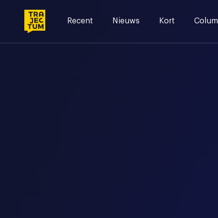
Skip
to
Recent
Nieuws
Kort
Colum
content