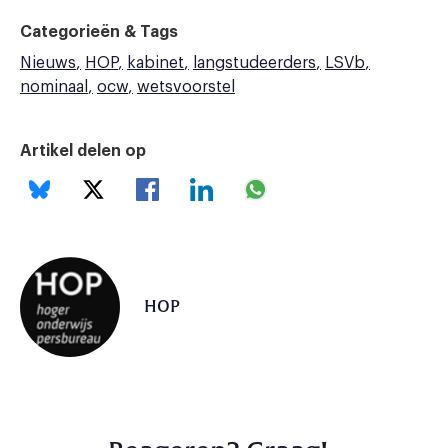
Categorieën & Tags
Nieuws
HOP
kabinet
langstudeerders
LSVb
nominaal
ocw
wetsvoorstel
Artikel delen op
HOP