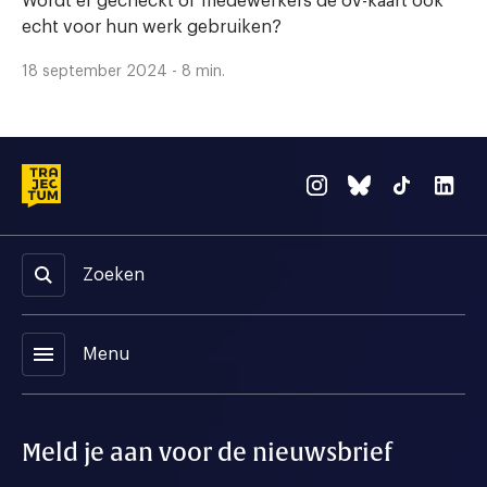
Wordt er gecheckt of medewerkers de ov-kaart ook
echt voor hun werk gebruiken?
18 september 2024 - 8 min.
Zoeken
menu
Menu
Meld je aan voor de nieuwsbrief