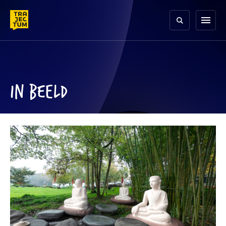
Skip
to
menu
content
IN BEELD