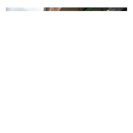
In Beeld
Precies op tijd klaar: woontoren
Sequoia, met precies 318 studio’s
Hadden we dat 2 jaar en 2 weken geleden ook al
gedacht?