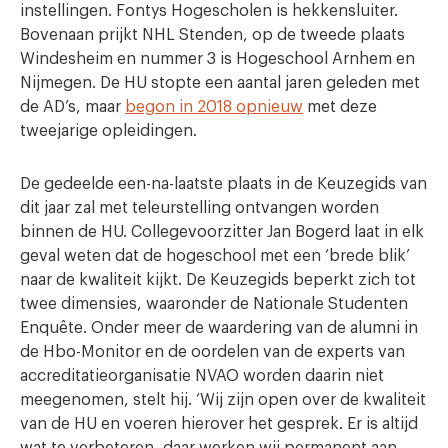
instellingen. Fontys Hogescholen is hekkensluiter.
Bovenaan prijkt NHL Stenden, op de tweede plaats
Windesheim en nummer 3 is Hogeschool Arnhem en
Nijmegen. De HU stopte een aantal jaren geleden met
de AD’s, maar
begon in 2018 opnieuw
met deze
tweejarige opleidingen.
De gedeelde een-na-laatste plaats in de Keuzegids van
dit jaar zal met teleurstelling ontvangen worden
binnen de HU. Collegevoorzitter Jan Bogerd laat in elk
geval weten dat de hogeschool met een ‘brede blik’
naar de kwaliteit kijkt. De Keuzegids beperkt zich tot
twee dimensies, waaronder de Nationale Studenten
Enquête. Onder meer de waardering van de alumni in
de Hbo-Monitor en de oordelen van de experts van
accreditatieorganisatie NVAO worden daarin niet
meegenomen, stelt hij. ‘Wij zijn open over de kwaliteit
van de HU en voeren hierover het gesprek. Er is altijd
wat te verbeteren, daar werken wij permanent aan.