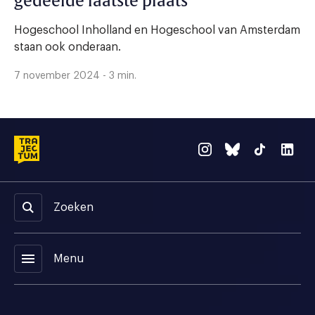
gedeelde laatste plaats
Hogeschool Inholland en Hogeschool van Amsterdam
staan ook onderaan.
7 november 2024 - 3 min.
Zoeken
menu
Menu