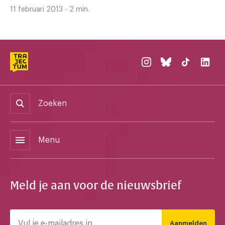
11 februari 2013 - 2 min.
Zoeken
menu
Menu
Meld je aan voor de nieuwsbrief
Aanmelden