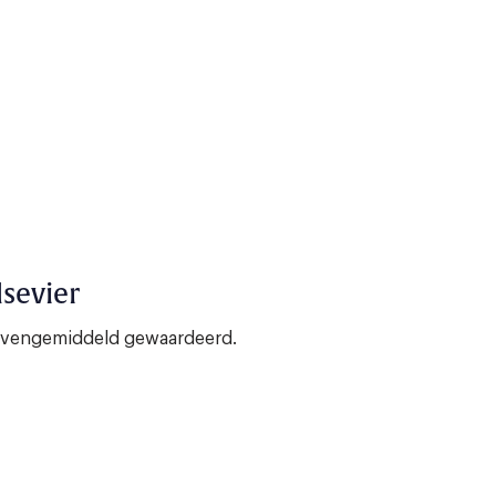
lsevier
bovengemiddeld gewaardeerd.