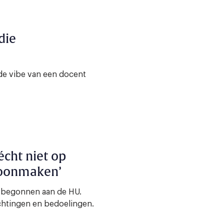
die
lfde vibe van een docent
 écht niet op
hoonmaken’
s begonnen aan de HU.
chtingen en bedoelingen.