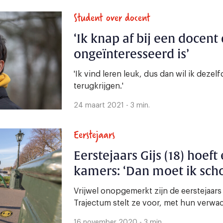
Student over docent
‘Ik knap af bij een docent 
ongeïnteresseerd is’
'Ik vind leren leuk, dus dan wil ik deze
terugkrijgen.'
24 maart 2021 - 3 min.
Eerstejaars
Eerstejaars Gijs (18) hoeft
kamers: ‘Dan moet ik sc
Vrijwel onopgemerkt zijn de eerstejaar
Trajectum stelt ze voor, met hun verwa
16 november 2020 - 3 min.