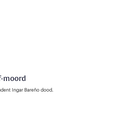
of-moord
udent Ingar Bareño dood.