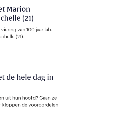
et Marion
helle (21)
iering van 100 jaar lab-
helle (21).
et de hele dag in
en uit hun hoofd? Gaan ze
Of kloppen de vooroordelen