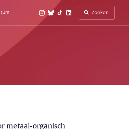
ctum
Zoeken
or metaal-organisch