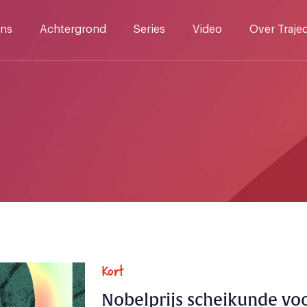
ns
Achtergrond
Series
Video
Over Traje
Kort
Nobelprijs scheikunde vo