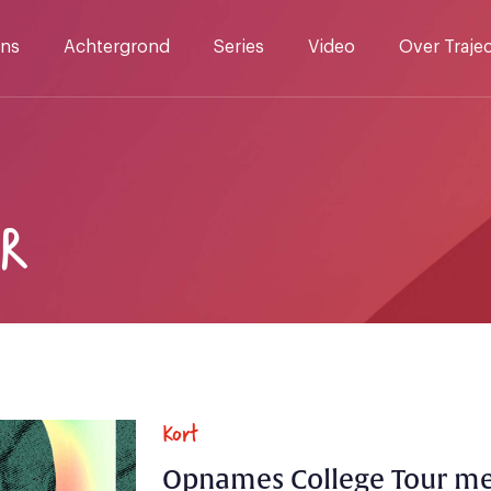
ns
Achtergrond
Series
Video
Over Traje
UR
Kort
Opnames College Tour met