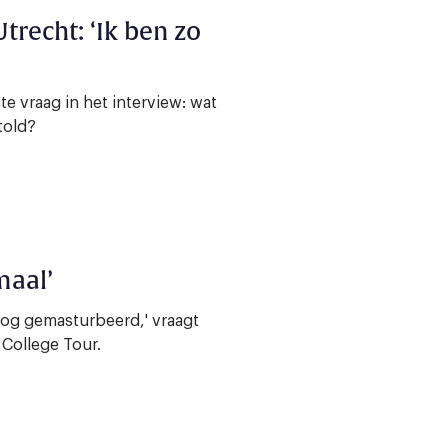
Utrecht: ‘Ik ben zo
ste vraag in het interview: wat
told?
maal’
nog gemasturbeerd,' vraagt
 College Tour.