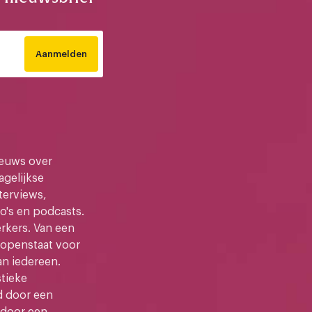
Aanmelden
ieuws over
gelijkse
terviews,
o's en podcasts.
kers. Van een
e openstaat voor
an iedereen.
stieke
d door een
 door een