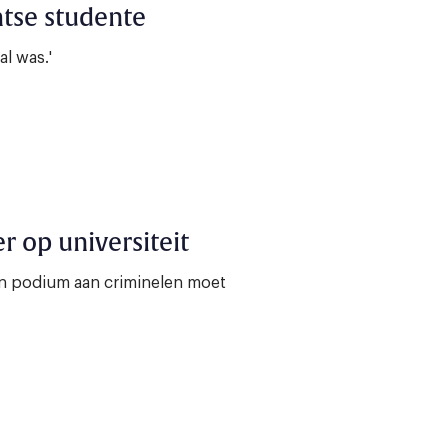
htse studente
al was.'
r op universiteit
n podium aan criminelen moet