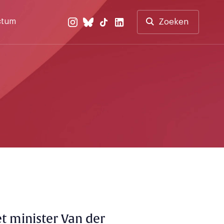
ctum
Zoeken
 minister Van der