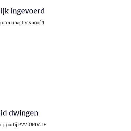
ijk ingevoerd
lor en master vanaf 1
eid dwingen
gpartij PVV. UPDATE