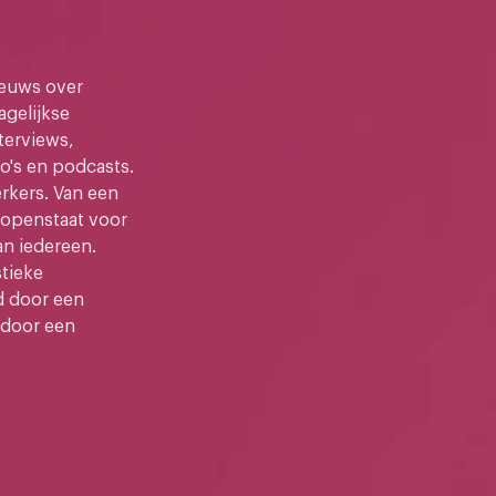
ieuws over
gelijkse
terviews,
o's en podcasts.
kers. Van een
e openstaat voor
an iedereen.
stieke
d door een
 door een