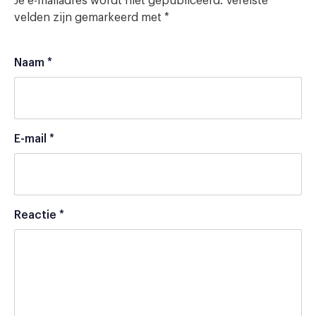
Je e-mailadres wordt niet gepubliceerd.
Vereiste
velden zijn gemarkeerd met
*
Naam
*
E-mail
*
Reactie
*