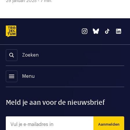
29 januari 2025 - 7 min.
Zoeken
menu
Menu
Meld je aan voor de nieuwsbrief
Aanmelden