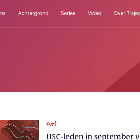
ns
Achtergrond
Series
Video
Over Traje
Kort
USC-leden in september v