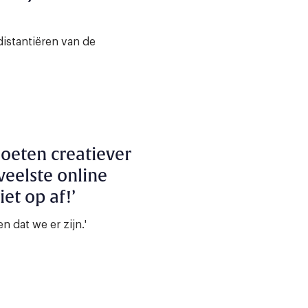
 distantiëren van de
oeten creatiever
oveelste online
et op af!’
n dat we er zijn.'