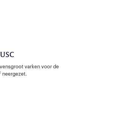
 USC
evensgroot varken voor de
f neergezet.