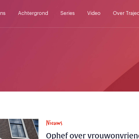
ns
Achtergrond
Series
Video
Over Traje
Nieuws
Ophef over vrouwonvriend