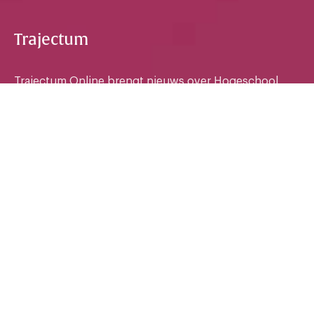
Trajectum
Trajectum Online brengt nieuws over Hogeschool
Utrecht. Met dagelijkse berichtgeving, columns,
interviews, achtergronden, foto's, video's en
podcasts. Voor studenten en medewerkers. Van een
professionele redactie, die openstaat voor tips,
ideeen en bijdragen van iedereen. Trajectum werkt in
journalistieke onafhankelijkheid, geborgd door een
redactiestatuut, bijgestaan door een redactieraad.
Onafhankelijk nieuws voor de HU
Privacy
Cookies