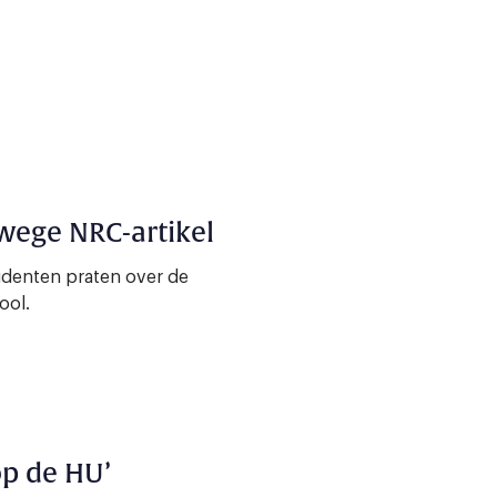
nwege NRC-artikel
udenten praten over de
ool.
op de HU’