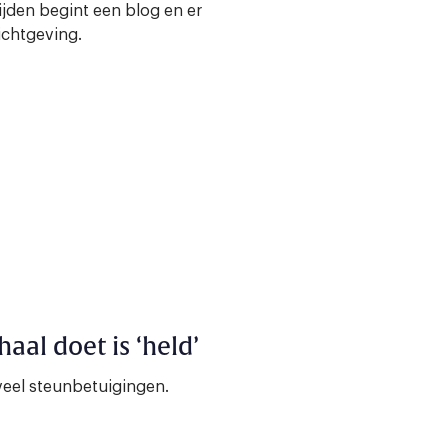
ijden begint een blog en er
ichtgeving.
aal doet is ‘held’
veel steunbetuigingen.