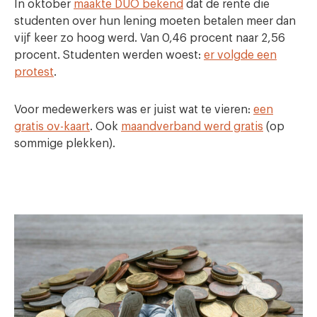
In oktober
maakte DUO bekend
dat de rente die
studenten over hun lening moeten betalen meer dan
vijf keer zo hoog werd. Van 0,46 procent naar 2,56
procent. Studenten werden woest:
er volgde een
protest
.
Voor medewerkers was er juist wat te vieren:
een
gratis ov-kaart
. Ook
maandverband werd gratis
(op
sommige plekken).