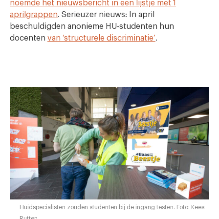
noemde het nieuwsbericht in een lijstje met 1
aprilgrappen
. Serieuzer nieuws: In april
beschuldigden anonieme HU-studenten hun
docenten
van ‘structurele discriminatie’
.
Huidspecialisten zouden studenten bij de ingang testen. Foto: Kees
Rutten