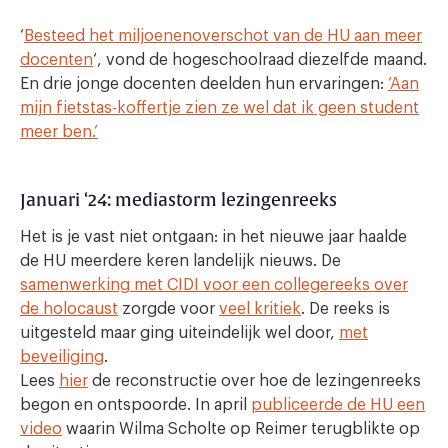
‘
Besteed het miljoenenoverschot van de HU aan meer
docenten
‘, vond de hogeschoolraad diezelfde maand.
En drie jonge docenten deelden hun ervaringen:
‘Aan
mijn fietstas-koffertje zien ze wel dat ik geen student
meer ben.’
Januari ‘24: mediastorm lezingenreeks
Het is je vast niet ontgaan: in het nieuwe jaar haalde
de HU meerdere keren landelijk nieuws. De
samenwerking met CIDI voor een collegereeks over
de holocaust
zorgde voor
veel kritiek
. De reeks is
uitgesteld maar ging uiteindelijk wel door,
met
beveiliging
.
Lees
hier
de reconstructie over hoe de lezingenreeks
begon en ontspoorde. In april
publiceerde de HU een
video
waarin Wilma Scholte op Reimer terugblikte op