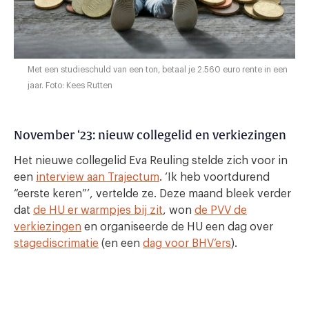
Met een studieschuld van een ton, betaal je 2.560 euro rente in een
jaar. Foto: Kees Rutten
November ‘23: nieuw collegelid en verkiezingen
Het nieuwe collegelid Eva Reuling stelde zich voor in
een
interview aan Trajectum
. ‘Ik heb voortdurend
“eerste keren”’, vertelde ze. Deze maand bleek verder
dat
de HU er warmpjes bij zit
, won
de PVV de
verkiezingen
en organiseerde de HU een dag over
stagediscrimatie
(en een
dag voor BHV’ers
).