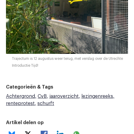
Trajectum is 12 augustus weer terug, met verslag over de Utrechte
Introductie Tijd!
Categorieën & Tags
Achtergrond
CvB
jaaroverzicht
lezingenreeks
renteprotest
schurft
Artikel delen op