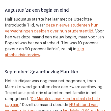
Augustus ‘23: een begin en eind
Half augustus startte het jaar met de Utrechtse
Introductie Tijd, waar
deze nieuwe studenten hun
verwachtingen deelden over hun studententijd.
Voor
hen was deze maand een nieuw begin, maar voor Jan
Bogerd was het een afscheid. ‘Het was 10 procent
gezeur en 90 procent liefde’, zei hij in
zijn
afscheidsinterview
.
September ‘23: aardbeving Marokko
Het studiejaar was nog maar net begonnen, toen
Marokko werd getroffen door een zware aardbeving.
Trajectum sprak drie studenten met familie in het
rampgebied. ‘
De Marokkaanse zender staat de hele
dag aan
.’ Dezelfde maand deed de
HU afstand van
wegwerpbekers
en was er een
landelijke GSA-middag
.