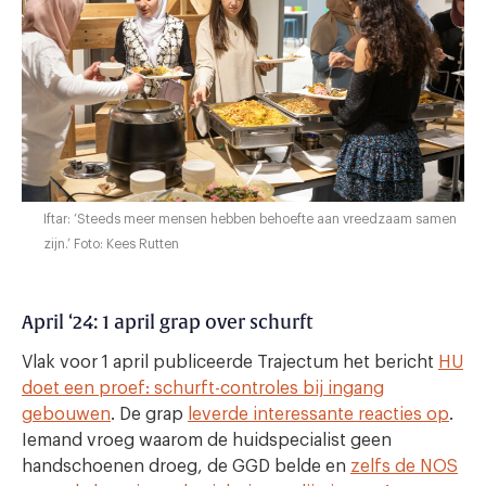
Iftar: ‘Steeds meer mensen hebben behoefte aan vreedzaam samen
zijn.’ Foto: Kees Rutten
April ‘24: 1 april grap over schurft
Vlak voor 1 april publiceerde Trajectum het bericht
HU
doet een proef: schurft-controles bij ingang
gebouwen
. De grap
leverde interessante reacties op
.
Iemand vroeg waarom de huidspecialist geen
handschoenen droeg, de GGD belde en
zelfs de NOS